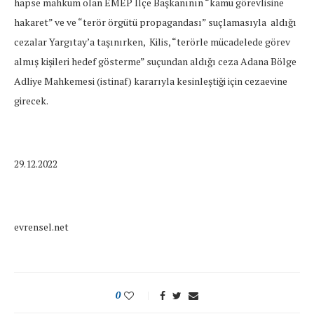
hapse mahkum olan EMEP İlçe Başkanının “kamu görevlisine
hakaret” ve ve “terör örgütü propagandası” suçlamasıyla aldığı
cezalar Yargıtay’a taşınırken, Kilis, “terörle mücadelede görev
almış kişileri hedef gösterme” suçundan aldığı ceza Adana Bölge
Adliye Mahkemesi (istinaf) kararıyla kesinleştiği için cezaevine
girecek.
29.12.2022
evrensel.net
0