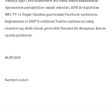
Amasya Ağır Ceza Mahkemesi’nce kabul edilen iddianamede
öğrencilerin paylaştıkları müzik videoları, KHK ile kapatılan
İMC TV ve Özgür Gündem gazetesinin Facebook sayfalarını
beğenmeleri ve HDP’li vekillerin Twitter sayfalarını takip
etmeleri suç delili olarak gösterildi. Davanın ilk duruşması Kasım
ayında görülecek.
06.09.2018
hurriyet.com.tr