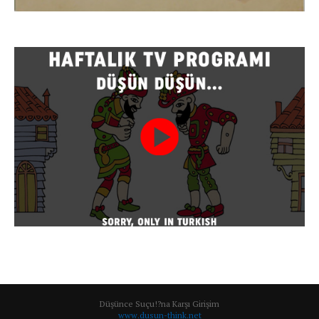
Düşünce Suçu!?na Karşı Girişim
www.dusun-think.net