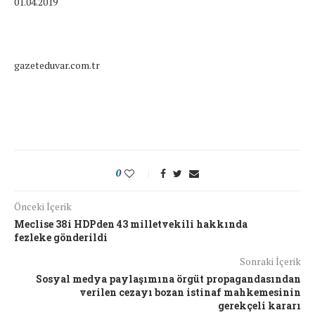
01.04.2019
gazeteduvar.com.tr
0
Önceki İçerik
Meclise 38i HDPden 43 milletvekili hakkında
fezleke gönderildi
Sonraki İçerik
Sosyal medya paylaşımına örgüt propagandasından
verilen cezayı bozan istinaf mahkemesinin
gerekçeli kararı