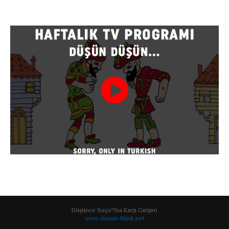
Düşünce Suçu!?na Karşı Girişim
www.dusun-think.net