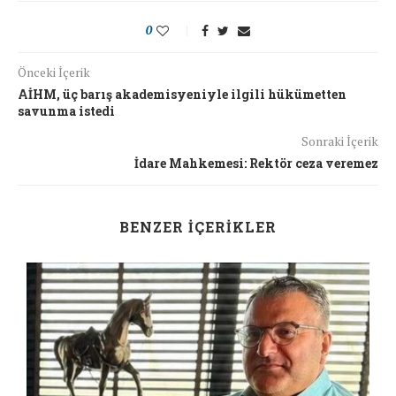
0
Önceki İçerik
AİHM, üç barış akademisyeniyle ilgili hükümetten
savunma istedi
Sonraki İçerik
İdare Mahkemesi: Rektör ceza veremez
BENZER İÇERIKLER