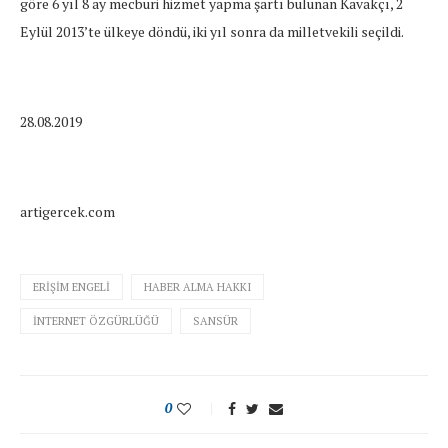
göre 6 yıl 8 ay mecburi hizmet yapma şartı bulunan Kavakçı, 2
Eylül 2013’te ülkeye döndü, iki yıl sonra da milletvekili seçildi.
28.08.2019
artigercek.com
ERIŞIM ENGELI
HABER ALMA HAKKI
İNTERNET ÖZGÜRLÜĞÜ
SANSÜR
0