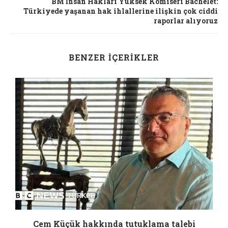
BM İnsan Hakları Yüksek Komiseri Bachelet:
Türkiyede yaşanan hak ihlallerine ilişkin çok ciddi
raporlar alıyoruz
BENZER İÇERIKLER
a
Cem Küçük hakkında tutuklama talebi