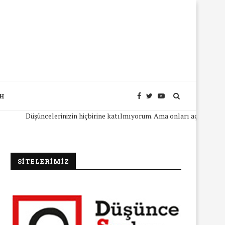
SH
Düşüncelerinizin hiçbirine katılmıyorum. Ama onları açıkça ifade edebil
SİTELERİMİZ