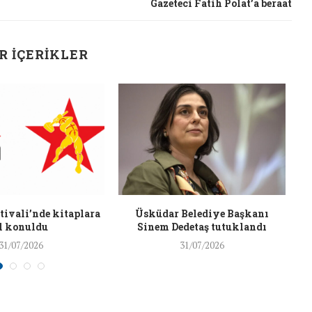
Gazeteci Fatih Polat’a beraat
26/Şub/2018
R İÇERIKLER
J
ivali’nde kitaplara
Üsküdar Belediye Başkanı
l konuldu
Sinem Dedetaş tutuklandı
31/07/2026
31/07/2026