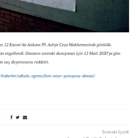
ası 12 Kasım’da Ankara 39. Asliye Ceza Mahkemesinde görüldü.
an engellendi. Davanın sonraki duruşması için 12 Mart 2020’ye gün
lan suç duyurusunu reddetti.
/haberler/odtulu-ogrencilere-onur-yuruyusu-davasi/
t Söylemi
Şubat Ayında Çatışma Çözümü
Sonraki İçerik
k
Konuştuk