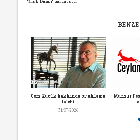
‘İnek Duası’ beraat etti
16/Nis/2018
19/Mar/2018
BENZE
aylaşan
Cem Küçük hakkında tutuklama
Munzur Fest
ra ceza
talebi
e
31/07/2026