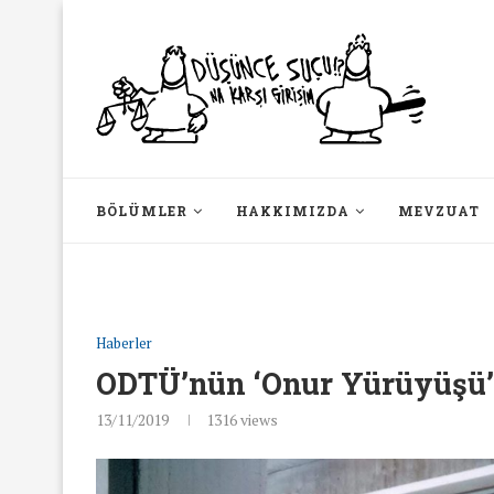
BÖLÜMLER
HAKKIMIZDA
MEVZUAT
Haberler
ODTÜ’nün ‘Onur Yürüyüşü’
13/11/2019
1316
views