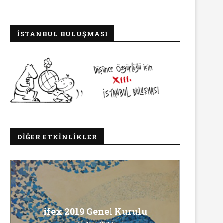
İSTANBUL BULUŞMASI
DIĞER ETKINLIKLER
Ma
ifex 2019 Genel Kurulu
Ö