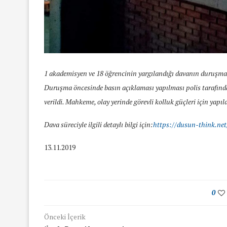
1 akademisyen ve 18 öğrencinin yargılandığı davanın duruşm
Duruşma öncesinde basın açıklaması yapılması polis tarafınd
verildi. Mahkeme, olay yerinde görevli kolluk güçleri için yapı
Dava süreciyle ilgili detaylı bilgi için:
https://dusun-think.net
13.11.2019
0
yında Yaş Ayrımcılığı
Mart Ayında Nefre
Önceki İçerik
Konuştuk
Konuştu