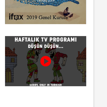
15/Haz/2019
INNEWS’in Türkçe X hesabına
erişim engeli
30/07/2026
Gazeteci Sema Bingöl ve 24 
hakkında soruşturma
30/07/2026