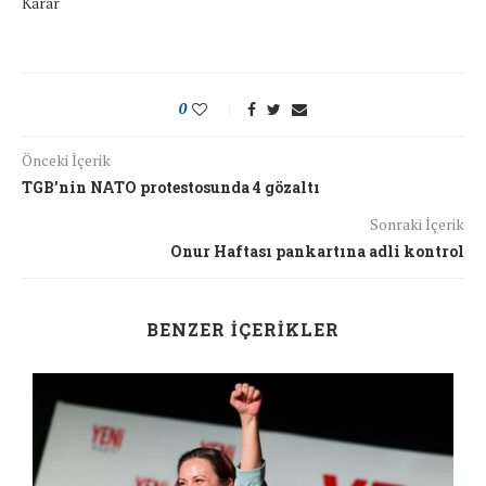
Karar
0
Önceki İçerik
TGB’nin NATO protestosunda 4 gözaltı
Sonraki İçerik
Onur Haftası pankartına adli kontrol
BENZER İÇERIKLER