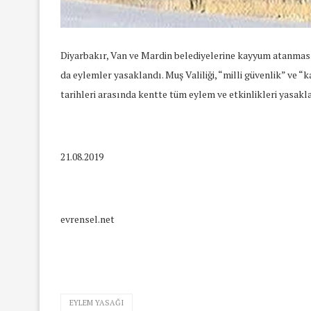
Diyarbakır, Van ve Mardin belediyelerine kayyum atanmas
da eylemler yasaklandı. Muş Valiliği, “milli güvenlik” ve 
tarihleri arasında kentte tüm eylem ve etkinlikleri yasakla
21.08.2019
evrensel.net
yında Yaş Ayrımcılığı
Mart Ayında Nefre
Konuştuk
Konuştu
EYLEM YASAĞI