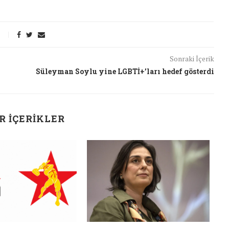
26/Şub/2018
Sonraki İçerik
Süleyman Soylu yine LGBTİ+’ları hedef gösterdi
R İÇERIKLER
J