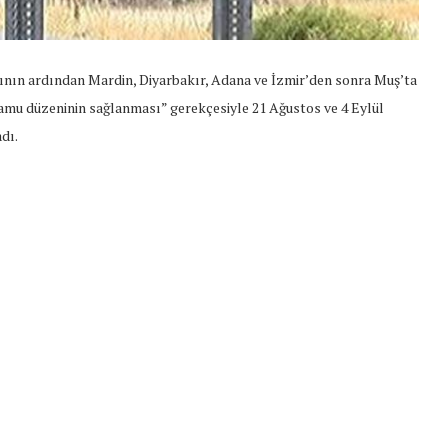
ının ardından Mardin, Diyarbakır, Adana ve İzmir’den sonra Muş’ta
“kamu düzeninin sağlanması” gerekçesiyle 21 Ağustos ve 4 Eylül
dı.
t Söylemi
Şubat Ayında Çatışma Çözümü
k
Konuştuk