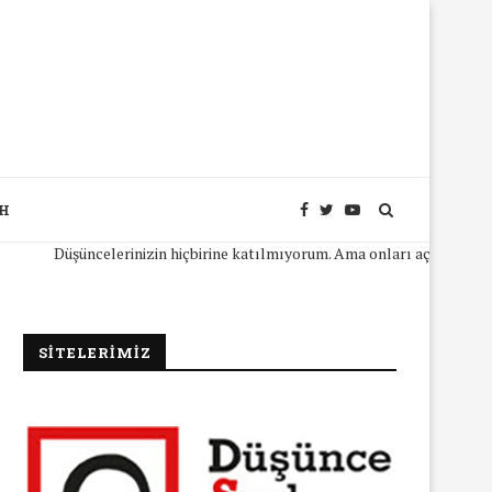
SH
Düşüncelerinizin hiçbirine katılmıyorum. Ama onları açıkça ifade edebil
SİTELERİMİZ