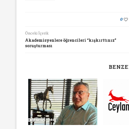
16/Nis/2018
19/Mar/2018
0
Önceki İçerik
Akademisyenlere öğrencileri “kışkırttınız”
soruşturması
BENZE