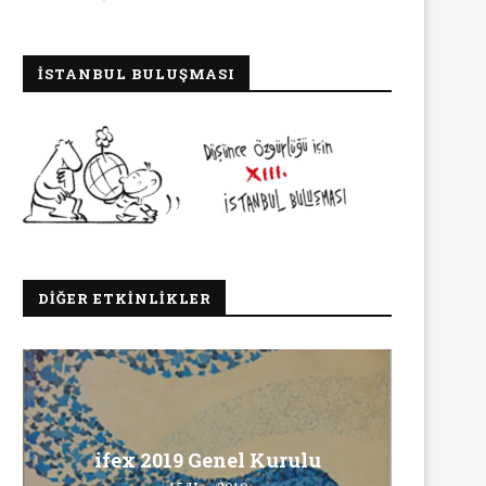
İSTANBUL BULUŞMASI
DIĞER ETKINLIKLER
Ma
ifex 2019 Genel Kurulu
Ö