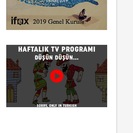
15/Haz/2019
INNEWS’in Türkçe X hesabına
erişim engeli
30/07/2026