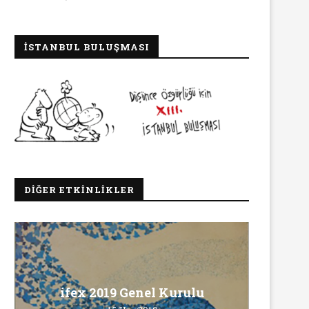
İSTANBUL BULUŞMASI
DIĞER ETKINLIKLER
Ma
ifex 2019 Genel Kurulu
Ö