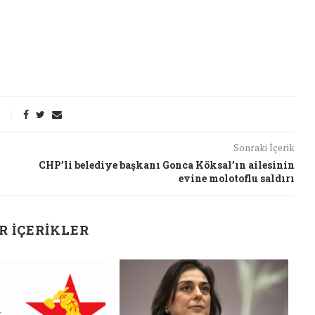
26/Şub/2018
Sonraki İçerik
CHP’li belediye başkanı Gonca Köksal’ın ailesinin
evine molotoflu saldırı
R İÇERIKLER
J