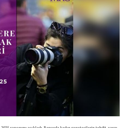
25 raporunu açıkladı. Raporda kadın gazetecilerin tehdit, yargı