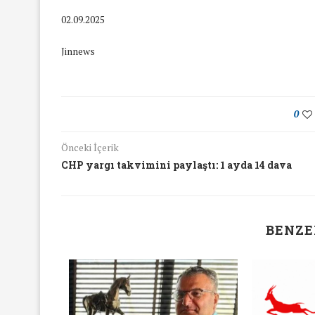
16/Nis/2018
19/Mar/2018
02.09.2025
Jinnews
0
Önceki İçerik
CHP yargı takvimini paylaştı: 1 ayda 14 dava
BENZE