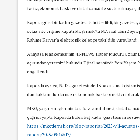
tacizi, ekonomik baskı ve dijital sansürle susturulmaya çalı
Rapora göre bir kadın gazeteci tehdit edildi, bir gazeteciy
sekiz site erişime kapatıldı. Şırnak’ta MA muhabiri Zeynep
Rahime Karvar’a elektronik kelepçe takıldığı vurgulandı.
Anayasa Mahkemesi’nin JINNEWS Haber Müdürü Öznur Değer
açısından yetersiz” bulundu. Dijital sansürde Yeni Yaşam
engellendi.
Raporda ayrıca, Nefes gazetesinde 13 basın emekçisinin i
ilan hakkını durdurması ekonomik baskı örnekleri olarak 
MKG, yargı süreçlerinin tarafsız yürütülmesi, dijital sans
çağrısı yaptı. Raporda halen beş kadın gazetecinin cezaevi
https://mkgdernek.org/blog/raporlar/2025-yili-agustos-a
yında Yaş Ayrımcılığı
Mart Ayında Nefre
raporu/2025/09/14613/
Konuştuk
Konuştu