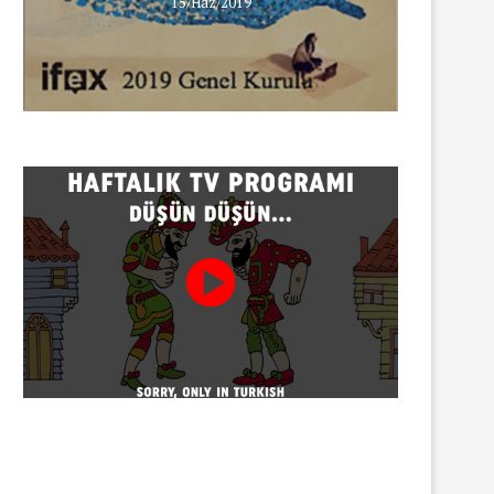
15/Haz/2019
INNEWS’in Türkçe X hesabına
erişim engeli
30/07/2026