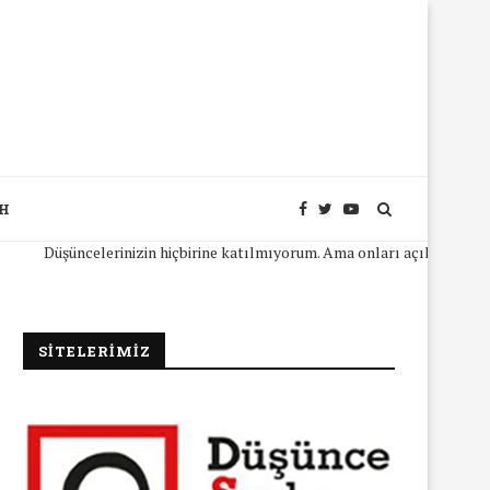
SH
üşüncelerinizin hiçbirine katılmıyorum. Ama onları açıkça ifade edebilm
SİTELERİMİZ