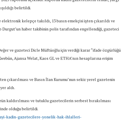
şıldığı belirtildi.
e elektronik kelepçe takıldı, 13 basın emekçisi işten çıkarıldı ve
 Durgut’un haber takibinin polis tarafından engellendiği, gazeteci
 ve gazeteci Dicle Müftüoğlu için verdiği karar “ifade özgürlüğü
, Xwebûn, Ajansa Welat, Kaos GL ve ETHA’nın hesaplarına erişim
şten çıkarılması ve Basın İlan Kurumu’nun sekiz yerel gazetenin
yer aldı.
ürün kaldırılması ve tutuklu gazetecilerin serbest bırakılması
nde olduğu belirtildi.
yi-kadin-gazetecilere-yonelik-hak-ihlalleri-
t Söylemi
Şubat Ayında Çatışma Çözümü
k
Konuştuk