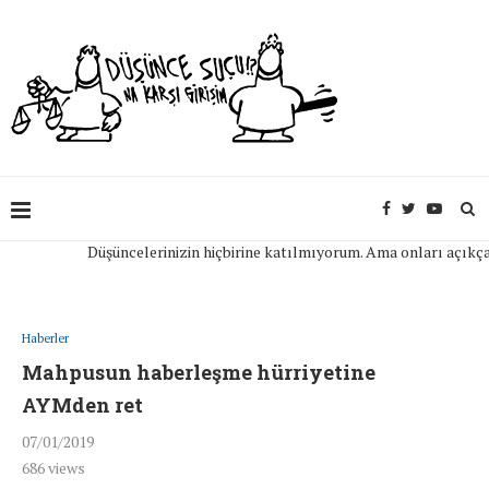
Düşüncelerinizin hiçbirine katılmıyorum. Ama onları açıkça ifad
Haberler
Mahpusun haberleşme hürriyetine
AYMden ret
07/01/2019
686
views