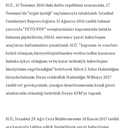
H.Ö., 15 Temmuz 2016’daki darbe teşebbüsü sonrasında, 17
Temmuz’da “örgüt üyeliği” suçlamasıyla tutuklandı. İstanbul
Cumhuriyet Başsavcılığının 12 Ağustos 2016 tarihli talimat
yazısıyla “FETÖ/PDY” soruşturmaları kapsamında tutuklu
bulunan şüphelilerin, OHAL süresince yazılı haberleşme
araçlarını kullanmaları yasaklandı. H.Ö.
“kapsamı ve sınırları
belirli olmayan, bireyselleştirilmeden verilen tedbir kararının
hukuka aykırı olduğunu ve bu karar nedeniyle haberleşme
hürriyetinin engellendiğini” belirterek
Silivri 2. İnfaz Hakimliğine
itirazda bulundu. İtiraz reddedildi. Hakimliğin 30 Mayıs 2017
tarihli ret gerekçesinde, yasağın denetlenmesinin kendi görev
alanlarında olmadığı belirtildi. Dosya AYM’ye taşındı.
H.Ö., İstanbul 29. Ağır Ceza Mahkemesinin 10 Kasım 2017 tarihli
ara kararıyla tahliye edildi. Şüphelilerin yazılı haberleşme