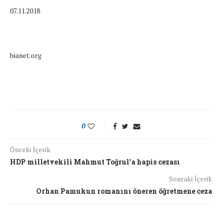
07.11.2018
bianet.org
0
Önceki İçerik
HDP milletvekili Mahmut Toğrul’a hapis cezası
Sonraki İçerik
Orhan Pamukun romanını öneren öğretmene ceza