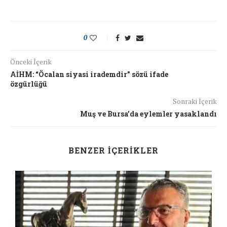
0
Önceki İçerik
AİHM: “Öcalan siyasi irademdir” sözü ifade
özgürlüğü
Sonraki İçerik
Muş ve Bursa’da eylemler yasaklandı
BENZER İÇERIKLER