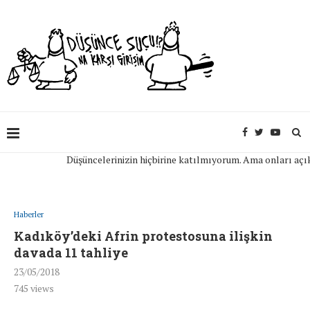
Düşüncelerinizin hiçbirine katılmıyorum. Ama onları açıkça i
Haberler
Kadıköy’deki Afrin protestosuna ilişkin
davada 11 tahliye
23/05/2018
745
views