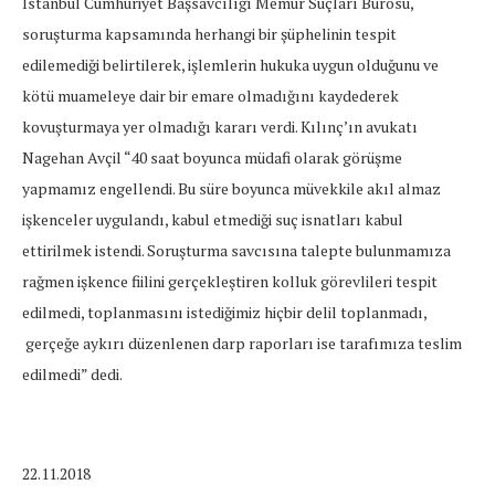
İstanbul Cumhuriyet Başsavcılığı Memur Suçları Bürosu,
soruşturma kapsamında herhangi bir şüphelinin tespit
edilemediği belirtilerek, işlemlerin hukuka uygun olduğunu ve
kötü muameleye dair bir emare olmadığını kaydederek
kovuşturmaya yer olmadığı kararı verdi. Kılınç’ın avukatı
Nagehan Avçil “40 saat boyunca müdafi olarak görüşme
yapmamız engellendi. Bu süre boyunca müvekkile akıl almaz
işkenceler uygulandı, kabul etmediği suç isnatları kabul
ettirilmek istendi. Soruşturma savcısına talepte bulunmamıza
rağmen işkence fiilini gerçekleştiren kolluk görevlileri tespit
edilmedi, toplanmasını istediğimiz hiçbir delil toplanmadı,
gerçeğe aykırı düzenlenen darp raporları ise tarafımıza teslim
edilmedi” dedi.
22.11.2018