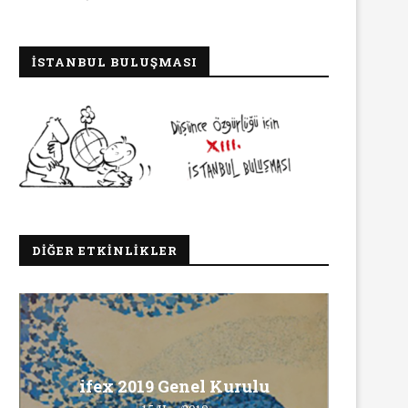
İSTANBUL BULUŞMASI
DIĞER ETKINLIKLER
Ma
ifex 2019 Genel Kurulu
Ö