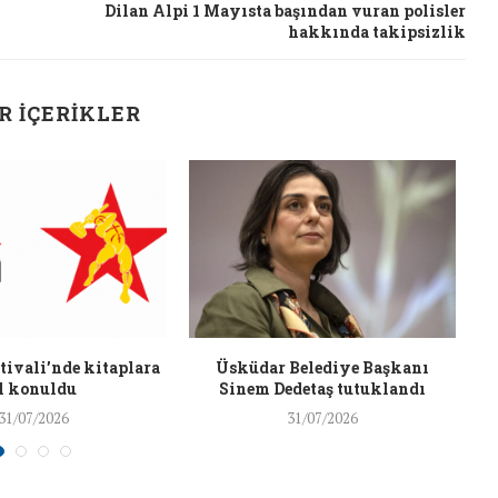
Dilan Alpi 1 Mayısta başından vuran polisler
26/Şub/2018
hakkında takipsizlik
R İÇERIKLER
J
ivali’nde kitaplara
Üsküdar Belediye Başkanı
l konuldu
Sinem Dedetaş tutuklandı
31/07/2026
31/07/2026