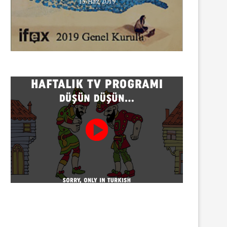
15/Haz/2019
INNEWS’in Türkçe X hesabına
erişim engeli
30/07/2026
Gazeteci Sema Bingöl ve 24 
hakkında soruşturma
30/07/2026