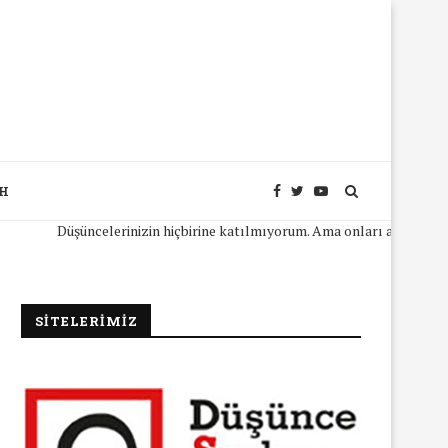
SH
Düşüncelerinizin hiçbirine katılmıyorum. Ama onları açıkça ifade ede
SİTELERİMİZ