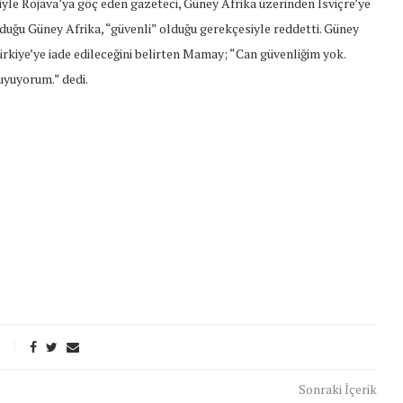
yle Rojava’ya göç eden gazeteci, Güney Afrika üzerinden İsviçre’ye
lduğu Güney Afrika, “güvenli” olduğu gerekçesiyle reddetti. Güney
Türkiye’ye iade edileceğini belirten Mamay; “Can güvenliğim yok.
uyuyorum.” dedi.
t Söylemi
Şubat Ayında Çatışma Çözümü
Sonraki İçerik
k
Konuştuk