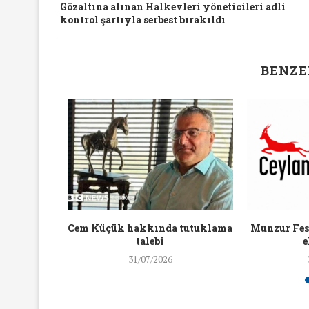
Gözaltına alınan Halkevleri yöneticileri adli
16/Nis/2018
19/Mar/2018
kontrol şartıyla serbest bırakıldı
BENZE
aylaşan
Cem Küçük hakkında tutuklama
Munzur Fest
ra ceza
talebi
e
31/07/2026