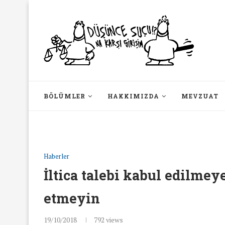
BÖLÜMLER
HAKKIMIZDA
MEVZUAT
Haberler
İltica talebi kabul edilmey
etmeyin
19/10/2018
792
views