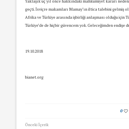
Yaklaşık üç yıl önce hakkındaki mahkumiyet kararı nedeni
geçti. İsviçre makamları Mamay’ın iltica talebini gelmiş o
Afrika ve Türkiye arasında işbirliği anlaşması olduğu için 
Türkiye’de de hiçbir güvencem yok. Geleceğimden endişe d
19.10.2018
bianet.org
0
yında Yaş Ayrımcılığı
Mart Ayında Nefre
Önceki İçerik
Konuştuk
Konuştu