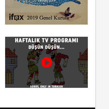
15/Haz/2019
Gazeteci Sema Bingöl ve 24 
hakkında soruşturma
30/07/2026