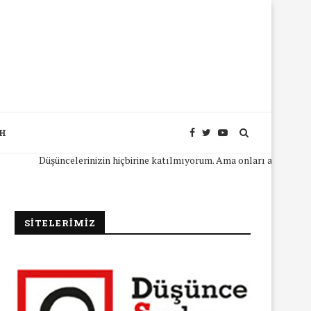
SH
Düşüncelerinizin hiçbirine katılmıyorum. Ama onları açıkça ifade ede
SİTELERİMİZ