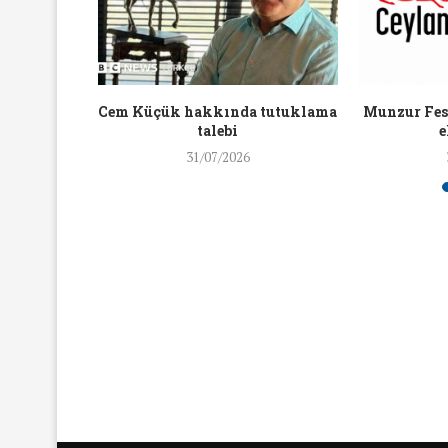
16/Nis/2018
19/Mar/2018
aylaşan
Cem Küçük hakkında tutuklama
Munzur Fest
ra ceza
talebi
e
31/07/2026