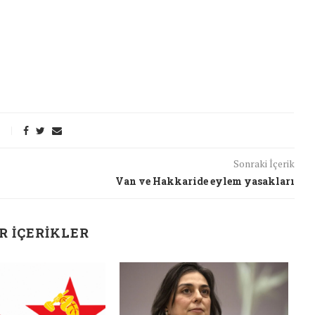
Sonraki İçerik
Van ve Hakkaride eylem yasakları
R İÇERIKLER
J
t Söylemi
Şubat Ayında Çatışma Çözümü
k
Konuştuk