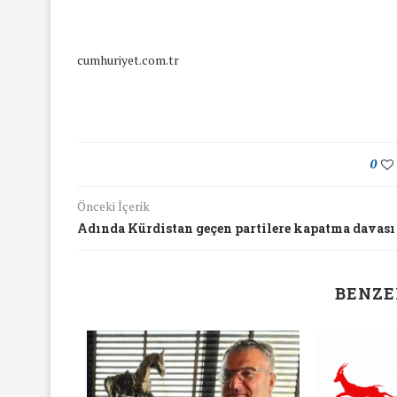
cumhuriyet.com.tr
0
Önceki İçerik
Adında Kürdistan geçen partilere kapatma davası
BENZE
yında Yaş Ayrımcılığı
Mart Ayında Nefre
Konuştuk
Konuştu