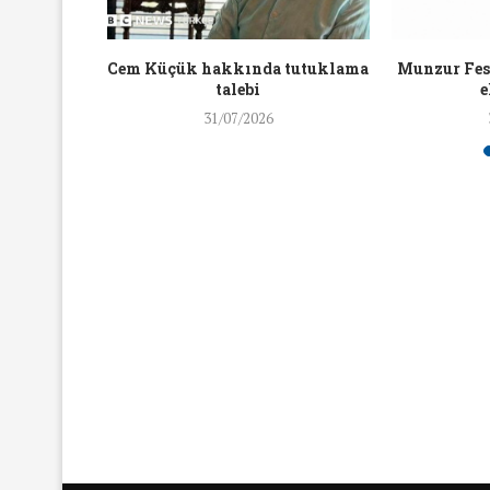
16/Nis/2018
19/Mar/2018
aylaşan
Cem Küçük hakkında tutuklama
Munzur Fest
ra ceza
talebi
e
31/07/2026