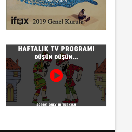
15/Haz/2019
Gazeteci Sema Bingöl ve 24 
hakkında soruşturma
30/07/2026