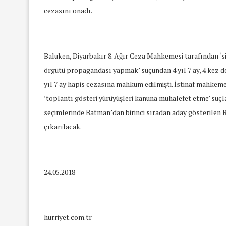
cezasını onadı.
Baluken, Diyarbakır 8. Ağır Ceza Mahkemesi tarafından ‘sil
örgütü propagandası yapmak’ suçundan 4 yıl 7 ay, 4 kez d
yıl 7 ay hapis cezasına mahkum edilmişti. İstinaf mahkeme
’toplantı gösteri yürüyüşleri kanuna muhalefet etme’ suçla
seçimlerinde Batman’dan birinci sıradan aday gösterilen B
çıkarılacak.
24.05.2018
hurriyet.com.tr