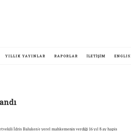
YILLIK YAYINLAR
RAPORLAR
İLETIŞIM
ENGLI
nandı
ekili İdris Baluken'e yerel mahkemenin verdiği 16 yıl 8 ay hapis