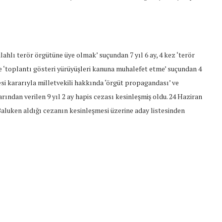
ahlı terör örgütüne üye olmak’ suçundan 7 yıl 6 ay, 4 kez ‘terör
e ‘toplantı gösteri yürüyüşleri kanuna muhalefet etme’ suçundan 4
si kararıyla milletvekili hakkında ‘örgüt propagandası’ ve
rından verilen 9 yıl 2 ay hapis cezası kesinleşmiş oldu. 24 Haziran
aluken aldığı cezanın kesinleşmesi üzerine aday listesinden