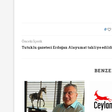
0
Önceki İçerik
Tutuklu gazeteci Erdoğan Alayumat tahliye edild
BENZE
yında Yaş Ayrımcılığı
Mart Ayında Nefre
Konuştuk
Konuştu