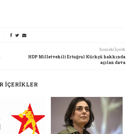
Sonraki İçerik
i
HDP Milletvekili Ertuğrul Kürkçü hakkında
açılan dava
R İÇERIKLER
J
t Söylemi
Şubat Ayında Çatışma Çözümü
k
Konuştuk