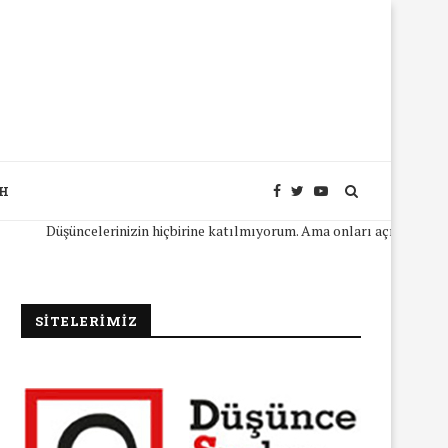
SH
Düşüncelerinizin hiçbirine katılmıyorum. Ama onları açıkça ifade edeb
SİTELERİMİZ