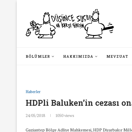
BÖLÜMLER
HAKKIMIZDA
MEVZUAT
Haberler
HDPli Baluken’in cezası o
24/05/2018
1050
views
Gaziantep Bölge Adliye Mahkemesi, HDP Diyarbakır Milletv