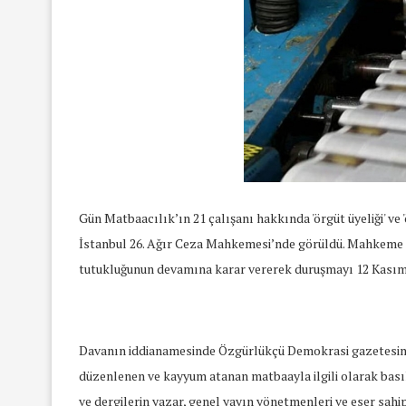
Gün Matbaacılık’ın 21 çalışanı hakkında 'örgüt üyeliği' ve
İstanbul 26. Ağır Ceza Mahkemesi’nde görüldü. Mahkeme hey
tutukluğunun devamına karar vererek duruşmayı 12 Kasım t
Davanın iddianamesinde Özgürlükçü Demokrasi gazetesine
düzenlenen ve kayyum atanan matbaayla ilgili olarak basıl
ve dergilerin yazar, genel yayın yönetmenleri ve eser sah