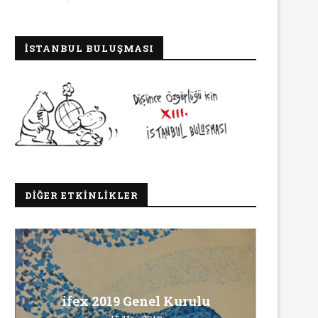
İSTANBUL BULUŞMASI
DIĞER ETKINLIKLER
Ma
ifex 2019 Genel Kurulu
Ö