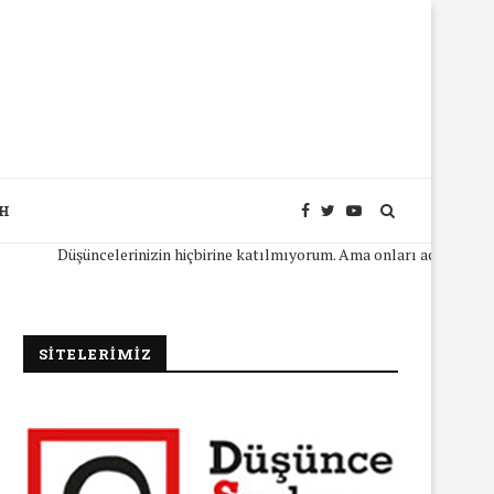
SH
Düşüncelerinizin hiçbirine katılmıyorum. Ama onları açıkça ifade ede
SİTELERİMİZ