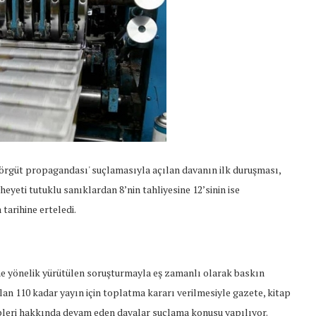
 'örgüt propagandası' suçlamasıyla açılan davanın ilk duruşması,
eti tutuklu sanıklardan 8’nin tahliyesine 12’sinin ise
arihine erteledi.
 yönelik yürütülen soruşturmayla eş zamanlı olarak baskın
an 110 kadar yayın için toplatma kararı verilmesiyle gazete, kitap
ipleri hakkında devam eden davalar suçlama konusu yapılıyor.