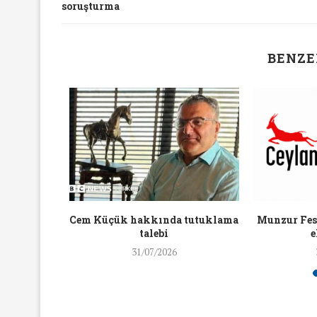
soruşturma
16/Nis/2018
19/Mar/2018
BENZE
aylaşan
Cem Küçük hakkında tutuklama
Munzur Fest
ra ceza
talebi
e
31/07/2026