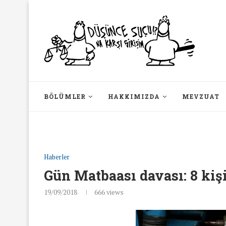
BÖLÜMLER
HAKKIMIZDA
MEVZUAT
Haberler
Gün Matbaası davası: 8 kişi
19/09/2018
666
views