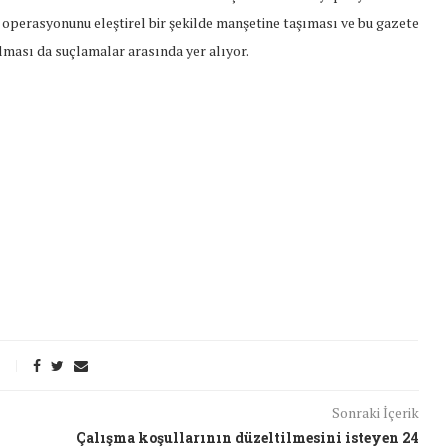
operasyonunu eleştirel bir şekilde manşetine taşıması ve bu gazete
ması da suçlamalar arasında yer alıyor.
t Söylemi
Şubat Ayında Çatışma Çözümü
Sonraki İçerik
k
Konuştuk
Çalışma koşullarının düzeltilmesini isteyen 24