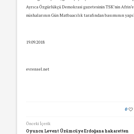
Ayrıca Özgürlükçü Demokrasi gazetesinin TSK’nin Afrin’e 
nüshalarının Gün Matbaacılık tarafından basımının yapıl
19.09.2018
evrensel.net
0
yında Yaş Ayrımcılığı
Mart Ayında Nefre
Önceki İçerik
Konuştuk
Konuştu
Oyuncu Levent Üzümcüye Erdoğana hakaretten