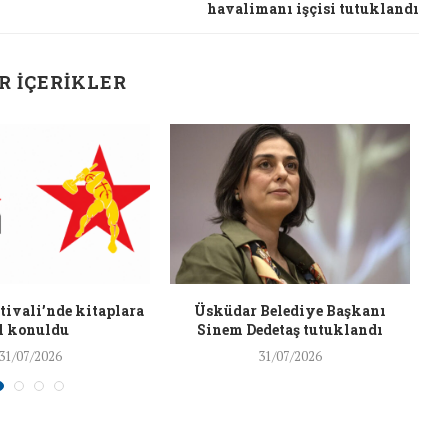
havalimanı işçisi tutuklandı
26/Şub/2018
R İÇERIKLER
J
ivali’nde kitaplara
Üsküdar Belediye Başkanı
l konuldu
Sinem Dedetaş tutuklandı
31/07/2026
31/07/2026