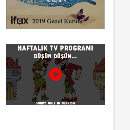
15/Haz/2019
INNEWS’in Türkçe X hesabına
erişim engeli
30/07/2026
Gazeteci Sema Bingöl ve 24 
hakkında soruşturma
30/07/2026