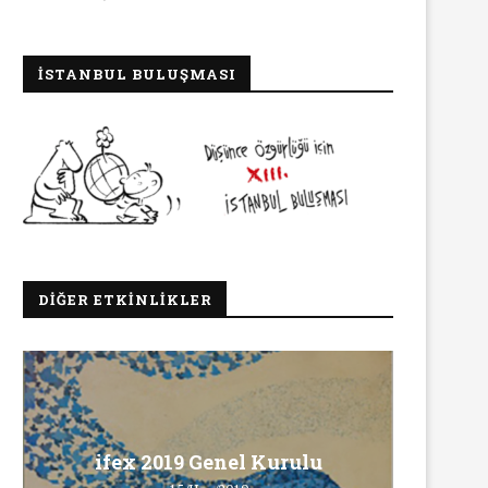
İSTANBUL BULUŞMASI
DIĞER ETKINLIKLER
Ma
ifex 2019 Genel Kurulu
Ö