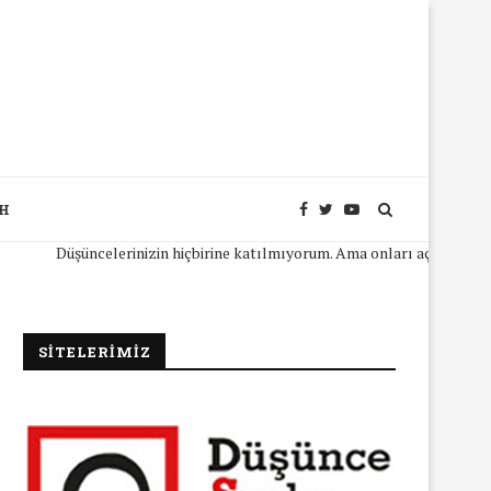
SH
Düşüncelerinizin hiçbirine katılmıyorum. Ama onları açıkça ifade edebi
SİTELERİMİZ