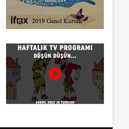
15/Haz/2019
INNEWS’in Türkçe X hesabına
erişim engeli
30/07/2026
Gazeteci Sema Bingöl ve 24 
hakkında soruşturma
30/07/2026