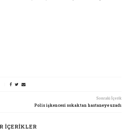
Sonraki İçerik
Polis işkencesi sokaktan hastaneye uzadı
t Söylemi
Şubat Ayında Çatışma Çözümü
k
Konuştuk
R İÇERIKLER