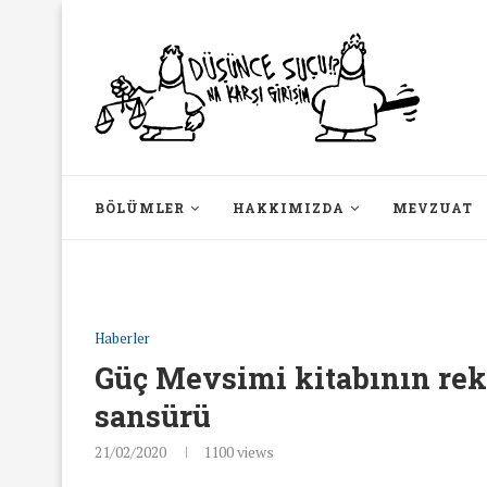
BÖLÜMLER
HAKKIMIZDA
MEVZUAT
Haberler
Güç Mevsimi kitabının re
sansürü
21/02/2020
1100
views