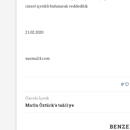
cinsel içerikli bulunarak reddedildi.
21.02.2020
susma24.com
0
Önceki İçerik
Mutlu Öztürk’e tahliye
yında Yaş Ayrımcılığı
Mart Ayında Nefre
Konuştuk
Konuştu
BENZE