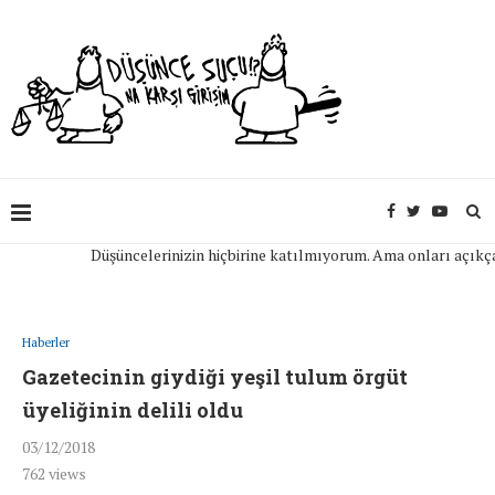
Düşüncelerinizin hiçbirine katılmıyorum. Ama onları açıkça ifade
Haberler
Gazetecinin giydiği yeşil tulum örgüt
üyeliğinin delili oldu
03/12/2018
762
views