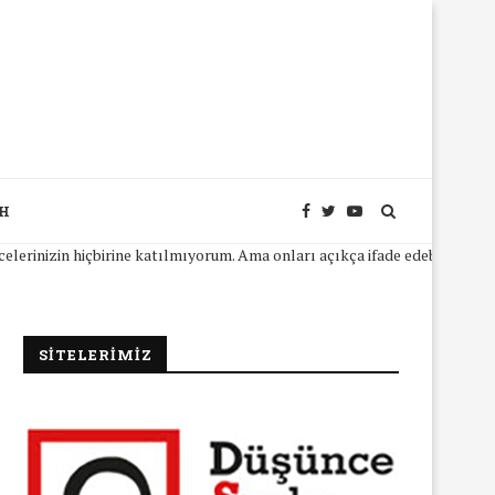
SH
nizin hiçbirine katılmıyorum. Ama onları açıkça ifade edebilmeniz için s
SİTELERİMİZ