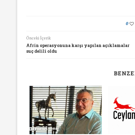
0
Önceki İçerik
Afrin operasyonuna karşı yapılan açıklamalar
suç delili oldu
BENZE
yında Yaş Ayrımcılığı
Mart Ayında Nefre
Konuştuk
Konuştu