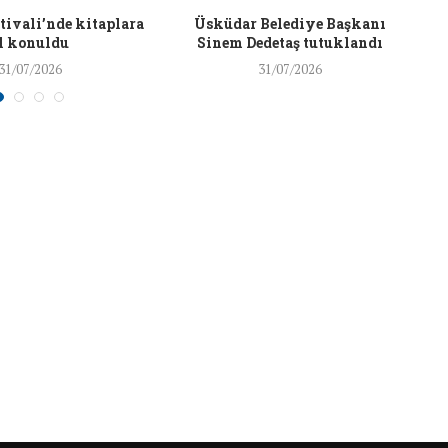
26/Şub/2018
ivali’nde kitaplara
Üsküdar Belediye Başkanı
l konuldu
Sinem Dedetaş tutuklandı
31/07/2026
31/07/2026