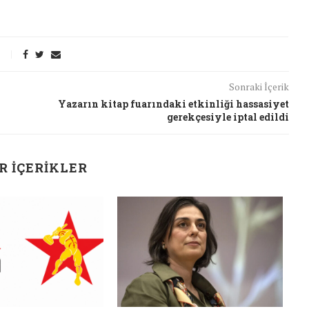
Sonraki İçerik
Yazarın kitap fuarındaki etkinliği hassasiyet
gerekçesiyle iptal edildi
R İÇERIKLER
J
t Söylemi
Şubat Ayında Çatışma Çözümü
k
Konuştuk