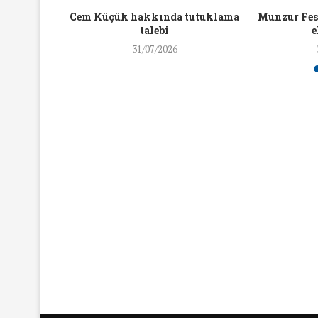
16/Nis/2018
19/Mar/2018
aylaşan
Cem Küçük hakkında tutuklama
Munzur Fest
ra ceza
talebi
e
31/07/2026