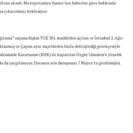
zaltına alındı. Mezopotamya Ajansı’nın haberine göre hakkında
a çıkarılması bekleniyor.
ğılama” suçuna ilişkin TCK 301. maddeden açılan ve İstanbul 2. Ağır
anmış ve Çapan aynı suçu birden fazla defa işlediği gerekçesiyle
un Hükmünde Kararname (KHK) ile kapatılan Özgür Gündem’e yönelik
da da yargılanıyor. Davanın son duruşması 7 Mayıs’ta görülmüştü.