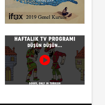
15/Haz/2019
Gazeteci Sema Bingöl ve 24 
hakkında soruşturma
30/07/2026