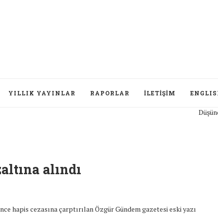
YILLIK YAYINLAR
RAPORLAR
İLETIŞIM
ENGLI
Düşünceleri
altına alındı
nce hapis cezasına çarptırılan Özgür Gündem gazetesi eski yazı