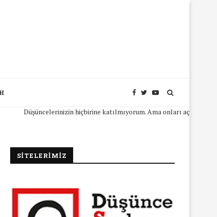
SH
Düşüncelerinizin hiçbirine katılmıyorum. Ama onları açıkça ifade edebil
SİTELERİMİZ