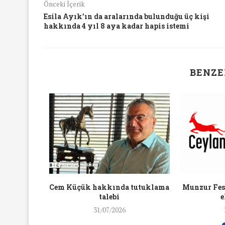
Önceki İçerik
16/Nis/2018
19/Mar/2018
Esila Ayık’ın da aralarında bulunduğu üç kişi
hakkında 4 yıl 8 aya kadar hapis istemi
BENZE
aylaşan
Cem Küçük hakkında tutuklama
Munzur Fest
ra ceza
talebi
e
31/07/2026