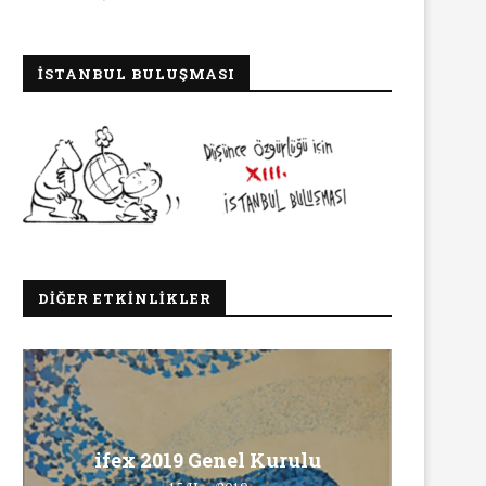
İSTANBUL BULUŞMASI
DIĞER ETKINLIKLER
Ma
ifex 2019 Genel Kurulu
Ö