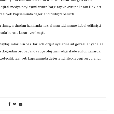
dijital medya paylaşımlarının Yargıtay ve Avrupa İnsan Hakları
aliyeti kapsamında değerlendirildiğini belirtti.
rılmış, ardından hakkında hazırlanan iddianame kabul edilmişti.
da beraat kararı verilmişti.
ylaşımlarının bazılarında örgüt üyelerine ait görseller yer alsa
nle doğrudan propaganda suçu oluşturmadığı ifade edildi. Kararda,
azetecilik faaliyeti kapsamında değerlendirilebileceği vurgulandı.
t Söylemi
Şubat Ayında Çatışma Çözümü
k
Konuştuk