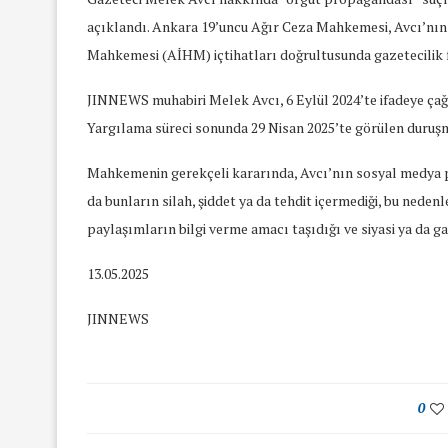
açıklandı. Ankara 19’uncu Ağır Ceza Mahkemesi, Avcı’nın 
Mahkemesi (AİHM) içtihatları doğrultusunda gazetecilik fa
JINNEWS muhabiri Melek Avcı, 6 Eylül 2024’te ifadeye çağ
Yargılama süreci sonunda 29 Nisan 2025’te görülen duruşma
Mahkemenin gerekçeli kararında, Avcı’nın sosyal medya pa
da bunların silah, şiddet ya da tehdit içermediği, bu nede
paylaşımların bilgi verme amacı taşıdığı ve siyasi ya da g
13.05.2025
JINNEWS
0
yında Yaş Ayrımcılığı
Mart Ayında Nefre
Konuştuk
Konuştu