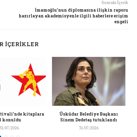
Sonraki İçerik
26/Şub/2018
İmamoğlu’nun diplomasına ilişkin raporu
hazırlayan akademisyenle ilgili haberlere erişim
engeli
R İÇERIKLER
J
ivali’nde kitaplara
Üsküdar Belediye Başkanı
l konuldu
Sinem Dedetaş tutuklandı
31/07/2026
31/07/2026