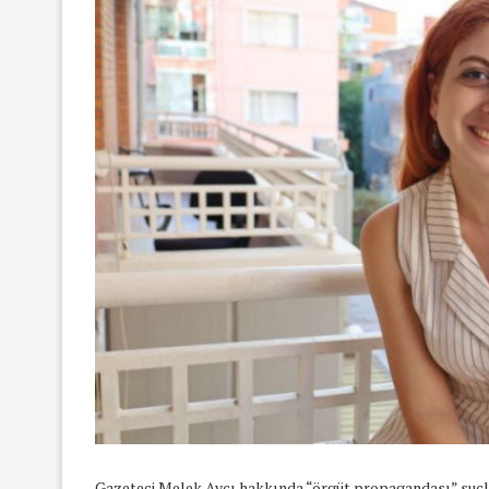
Gazeteci Melek Avcı hakkında “örgüt propagandası” suçla