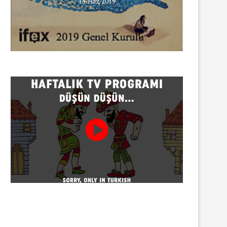
15/Haz/2019
INNEWS’in Türkçe X hesabına
erişim engeli
30/07/2026
Gazeteci Sema Bingöl ve 24 
hakkında soruşturma
30/07/2026