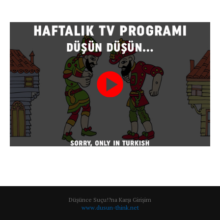
Düşünce Suçu!?na Karşı Girişim
www.dusun-think.net