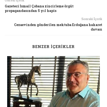
Önceki İçerik
Gazeteci İsmail Çobana zincirleme örgüt
propagandasından 5 yıl hapis
Sonraki İçerik
Cezaevinden gönderilen mektuba Erdoğana hakaret
davası
BENZER İÇERIKLER