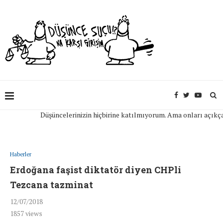
Düşüncelerinizin hiçbirine katılmıyorum. Ama onları açıkça ifade
Haberler
Erdoğana faşist diktatör diyen CHPli
Tezcana tazminat
12/07/2018
1857
views