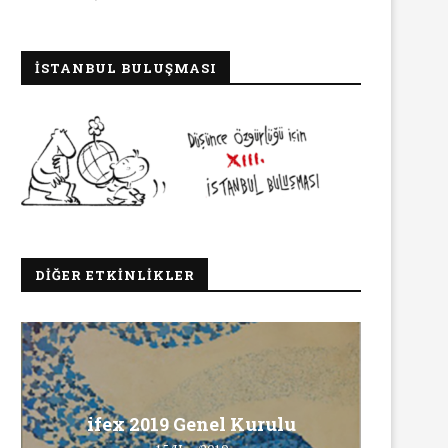
İSTANBUL BULUŞMASI
DIĞER ETKINLIKLER
Ma
ifex 2019 Genel Kurulu
Ö
INNEWS’in Türkçe X hesabına