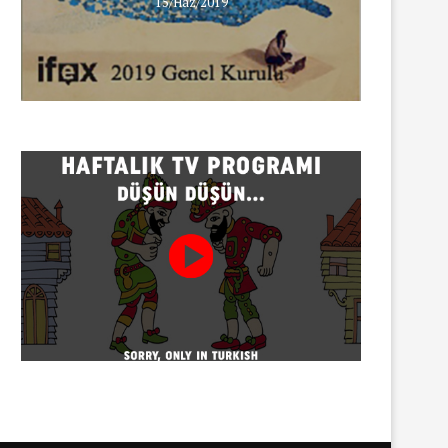
15/Haz/2019
erişim engeli
30/07/2026
Gazeteci Sema Bingöl ve 24 
hakkında soruşturma
30/07/2026