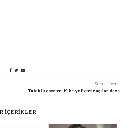
Sonraki İçerik
Tutuklu gazeteci Kibriye Evrene açılan dava
R İÇERIKLER
t Söylemi
Şubat Ayında Çatışma Çözümü
k
Konuştuk
J