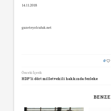
14.11.2018
gazeteyolculuk.net
0
Önceki İçerik
HDP’li dört milletvekili hakkında fezleke
BENZE
yında Yaş Ayrımcılığı
Mart Ayında Nefre
Konuştuk
Konuştu