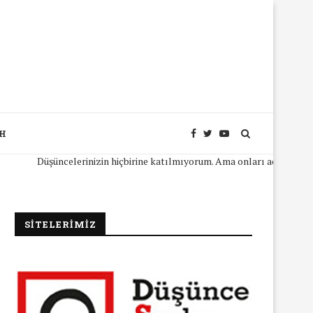
SH
Düşüncelerinizin hiçbirine katılmıyorum. Ama onları açıkça ifade ede
SİTELERİMİZ