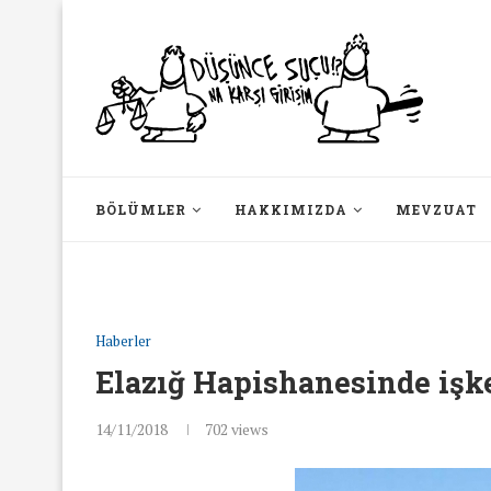
BÖLÜMLER
HAKKIMIZDA
MEVZUAT
Haberler
Elazığ Hapishanesinde işk
14/11/2018
702
views