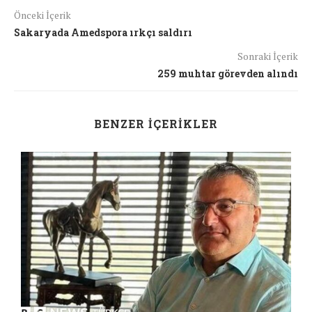
Önceki İçerik
Sakaryada Amedspora ırkçı saldırı
Sonraki İçerik
259 muhtar görevden alındı
BENZER İÇERIKLER