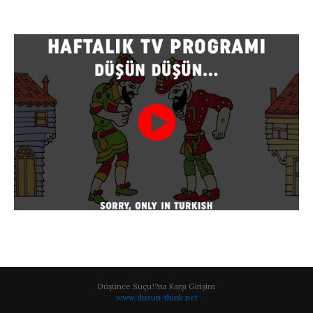
Düşünce Suçu!?na Karşı Girişim
www.dusun-think.net