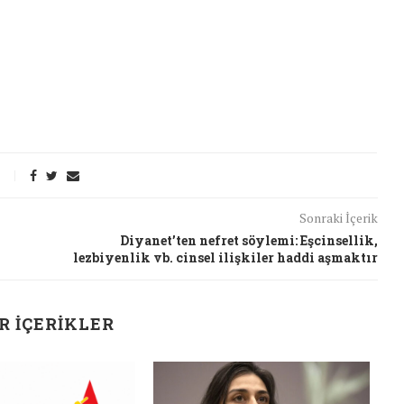
Sonraki İçerik
Diyanet’ten nefret söylemi: Eşcinsellik,
lezbiyenlik vb. cinsel ilişkiler haddi aşmaktır
R İÇERIKLER
t Söylemi
Şubat Ayında Çatışma Çözümü
J
k
Konuştuk