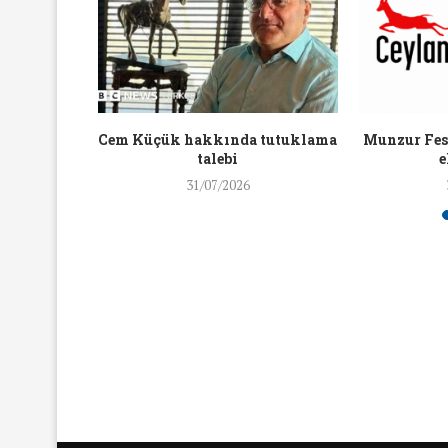
16/Nis/2018
19/Mar/2018
aylaşan
Cem Küçük hakkında tutuklama
Munzur Fest
ra ceza
talebi
e
31/07/2026