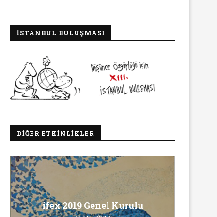
İSTANBUL BULUŞMASI
DIĞER ETKINLIKLER
Ma
INNEWS’in Türkçe X hesabına
ifex 2019 Genel Kurulu
erişim engeli
Ö