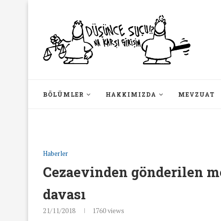
BÖLÜMLER
HAKKIMIZDA
MEVZUAT
Haberler
Cezaevinden gönderilen me
davası
21/11/2018
1760
views