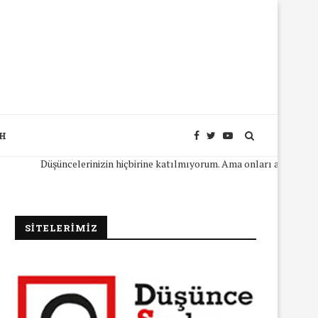
SH
Düşüncelerinizin hiçbirine katılmıyorum. Ama onları açıkça ifade ede
SİTELERİMİZ