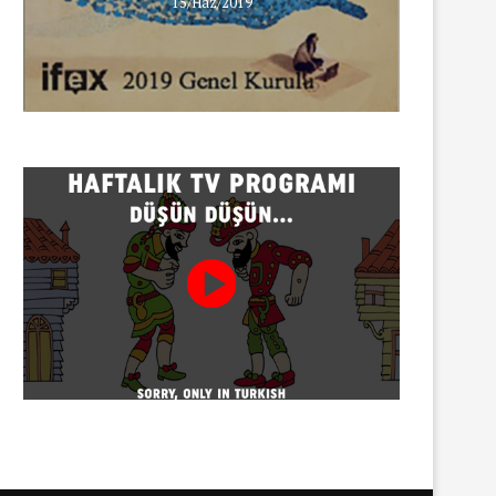
15/Haz/2019
30/07/2026
Gazeteci Sema Bingöl ve 24 
hakkında soruşturma
30/07/2026