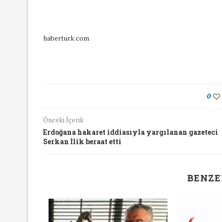
haberturk.com
0
Önceki İçerik
Erdoğana hakaret iddiasıyla yargılanan gazeteci
Serkan İlik beraat etti
BENZE
yında Yaş Ayrımcılığı
Mart Ayında Nefre
Konuştuk
Konuştu