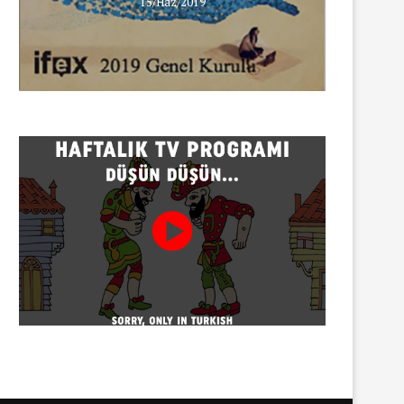
15/Haz/2019
INNEWS’in Türkçe X hesabına
erişim engeli
30/07/2026
Gazeteci Sema Bingöl ve 24 
hakkında soruşturma
30/07/2026