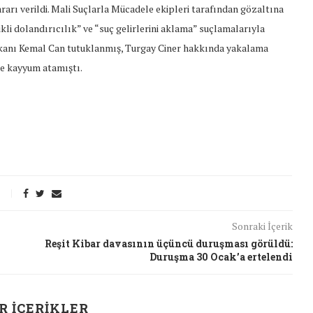
rarı verildi. Mali Suçlarla Mücadele ekipleri tarafından gözaltına
ikli dolandırıcılık” ve “suç gelirlerini aklama” suçlamalarıyla
kanı Kemal Can tutuklanmış, Turgay Ciner hakkında yakalama
re kayyum atamıştı.
Sonraki İçerik
Reşit Kibar davasının üçüncü duruşması görüldü:
Duruşma 30 Ocak’a ertelendi
t Söylemi
Şubat Ayında Çatışma Çözümü
k
Konuştuk
R İÇERIKLER