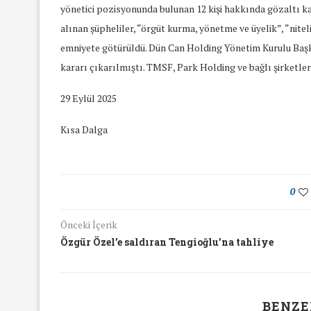
yönetici pozisyonunda bulunan 12 kişi hakkında gözaltı ka
alınan şüpheliler, “örgüt kurma, yönetme ve üyelik”, “nitel
emniyete götürüldü. Dün Can Holding Yönetim Kurulu Baş
kararı çıkarılmıştı. TMSF, Park Holding ve bağlı şirketle
29 Eylül 2025
Kısa Dalga
0
Önceki İçerik
Özgür Özel’e saldıran Tengioğlu’na tahliye
yında Yaş Ayrımcılığı
Mart Ayında Nefre
Konuştuk
Konuştu
BENZE