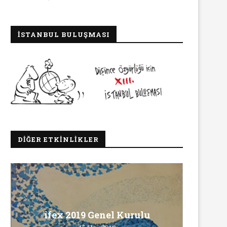
İSTANBUL BULUŞMASI
DIĞER ETKINLIKLER
Ma
ifex 2019 Genel Kurulu
Ö