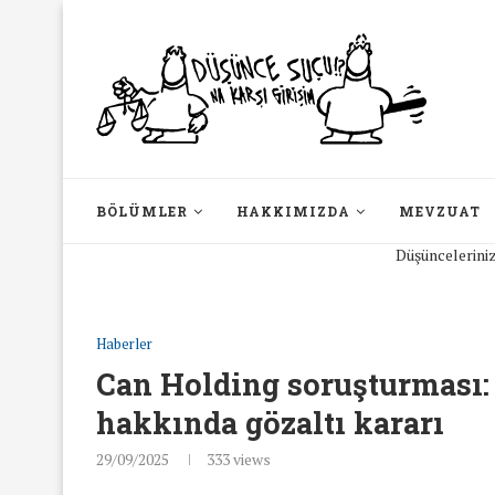
BÖLÜMLER
HAKKIMIZDA
MEVZUAT
Düşüncelerinizin hiçb
Haberler
Can Holding soruşturması:
hakkında gözaltı kararı
29/09/2025
333
views