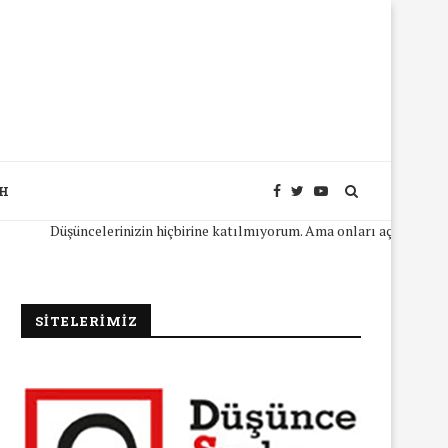
SH
Düşüncelerinizin hiçbirine katılmıyorum. Ama onları açıkça ifade ede
SİTELERİMİZ