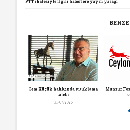
PTT ihalesiyle ilgili haberlere yayın yasağı
BENZE
aylaşan
Cem Küçük hakkında tutuklama
Munzur Fest
ra ceza
talebi
e
31/07/2026
yında Yaş Ayrımcılığı
Mart Ayında Nefre
Konuştuk
Konuştu