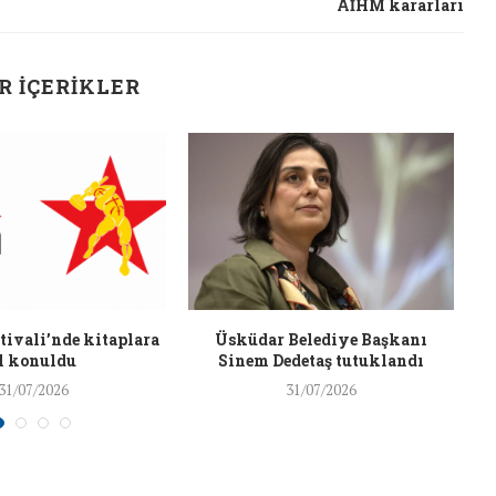
AİHM kararları
R İÇERIKLER
J
ivali’nde kitaplara
Üsküdar Belediye Başkanı
l konuldu
Sinem Dedetaş tutuklandı
31/07/2026
31/07/2026
t Söylemi
Şubat Ayında Çatışma Çözümü
k
Konuştuk