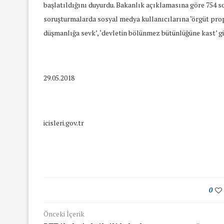
başlatıldığını duyurdu. Bakanlık açıklamasına göre 754 
soruşturmalarda sosyal medya kullanıcılarına ‘örgüt propag
düşmanlığa sevk’, ‘devletin bölünmez bütünlüğüne kast’ gi
29.05.2018
icisleri.gov.tr
0
Önceki İçerik