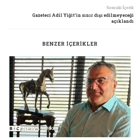
Sonraki İçerik
Gazeteci Adil Yiğit’in sınır dışı edilmeyeceği
açıklandı
BENZER İÇERIKLER