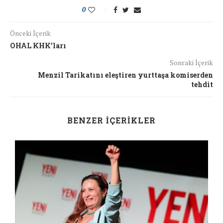
0
Önceki İçerik
OHAL KHK’ları
Sonraki İçerik
Menzil Tarikatını eleştiren yurttaşa komiserden
tehdit
BENZER İÇERIKLER