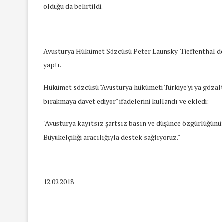
olduğu da belirtildi.
Avusturya Hükümet Sözcüsü Peter Launsky-Tieffenthal de A
yaptı.
Hükümet sözcüsü "Avusturya hükümeti Türkiye'yi ya gözalt
bırakmaya davet ediyor" ifadelerini kullandı ve ekledi:
"Avusturya kayıtsız şartsız basın ve düşünce özgürlüğün
Büyükelçiliği aracılığıyla destek sağlıyoruz."
12.09.2018
yında Yaş Ayrımcılığı
Mart Ayında Nefre
Konuştuk
Konuştu