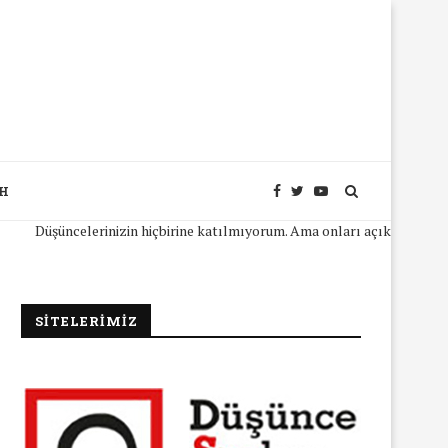
SH
Düşüncelerinizin hiçbirine katılmıyorum. Ama onları açıkça ifade edebil
SİTELERİMİZ