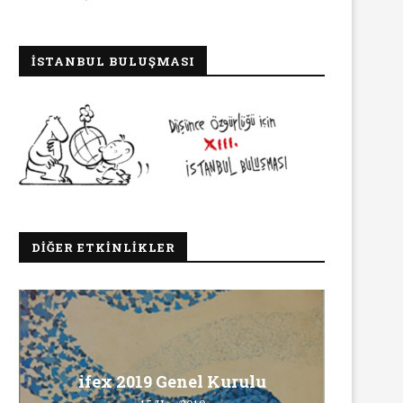
İSTANBUL BULUŞMASI
DIĞER ETKINLIKLER
Ma
ifex 2019 Genel Kurulu
Ö