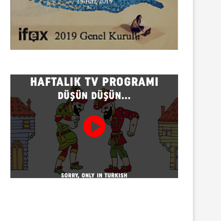
15/Haz/2019
INNEWS’in Türkçe X hesabına
erişim engeli
30/07/2026