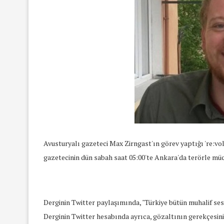
Avusturyalı gazeteci Max Zirngast'ın görev yaptığı 're:vo
gazetecinin dün sabah saat 05:00'te Ankara'da terörle müca
Derginin Twitter paylaşımında, "Türkiye bütün muhalif sesl
Derginin Twitter hesabında ayrıca, gözaltının gerekçesinin 