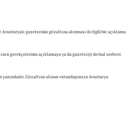
vusturyalı gazetecinin gözaltına alınması ile ilgili bir açıklama
ının gerekçelerinin açıklamaya ya da gazeteciyi derhal serbest
ün yanındadır. Gözaltına alınan vatandaşımıza Avusturya
t Söylemi
Şubat Ayında Çatışma Çözümü
k
Konuştuk