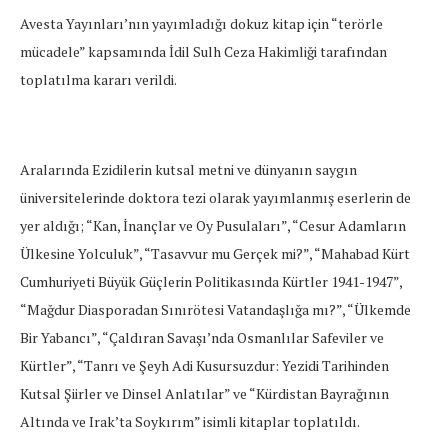
Avesta Yayınları’nın yayımladığı dokuz kitap için “terörle
mücadele” kapsamında İdil Sulh Ceza Hakimliği tarafından
toplatılma kararı verildi.
Aralarında Ezidilerin kutsal metni ve dünyanın saygın
üniversitelerinde doktora tezi olarak yayımlanmış eserlerin de
yer aldığı; “Kan, İnançlar ve Oy Pusulaları”, “Cesur Adamların
Ülkesine Yolculuk”, “Tasavvur mu Gerçek mi?”, “Mahabad Kürt
Cumhuriyeti Büyük Güçlerin Politikasında Kürtler 1941-1947”,
“Mağdur Diasporadan Sınırötesi Vatandaşlığa mı?”, “Ülkemde
Bir Yabancı”, “Çaldıran Savaşı’nda Osmanlılar Safeviler ve
Kürtler”, “Tanrı ve Şeyh Adi Kusursuzdur: Yezidi Tarihinden
Kutsal Şiirler ve Dinsel Anlatılar” ve “Kürdistan Bayrağının
Altında ve Irak’ta Soykırım” isimli kitaplar toplatıldı.