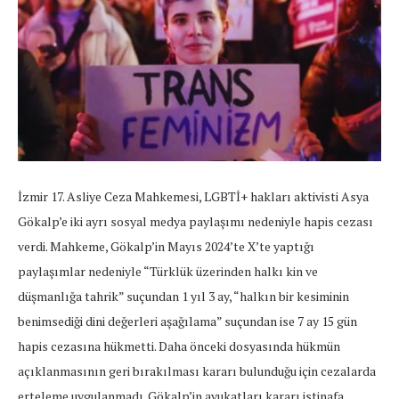
İzmir 17. Asliye Ceza Mahkemesi, LGBTİ+ hakları aktivisti Asya
Gökalp’e iki ayrı sosyal medya paylaşımı nedeniyle hapis cezası
verdi. Mahkeme, Gökalp’in Mayıs 2024’te X’te yaptığı
paylaşımlar nedeniyle “Türklük üzerinden halkı kin ve
düşmanlığa tahrik” suçundan 1 yıl 3 ay, “halkın bir kesiminin
benimsediği dini değerleri aşağılama” suçundan ise 7 ay 15 gün
hapis cezasına hükmetti. Daha önceki dosyasında hükmün
açıklanmasının geri bırakılması kararı bulunduğu için cezalarda
erteleme uygulanmadı. Gökalp’in avukatları kararı istinafa