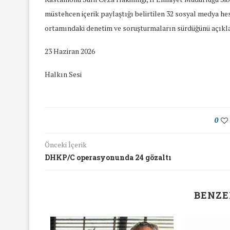
müstehcen içerik paylaştığı belirtilen 32 sosyal medya he
ortamındaki denetim ve soruşturmaların sürdüğünü açıkla
23 Haziran 2026
Halkın Sesi
0
Önceki İçerik
DHKP/C operasyonunda 24 gözaltı
BENZE
yında Yaş Ayrımcılığı
Mart Ayında Nefre
Konuştuk
Konuştu