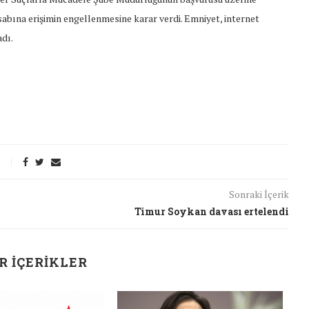
sabına erişimin engellenmesine karar verdi. Emniyet, internet
dı.
Sonraki İçerik
Timur Soykan davası ertelendi
R İÇERIKLER
t Söylemi
Şubat Ayında Çatışma Çözümü
J
k
Konuştuk