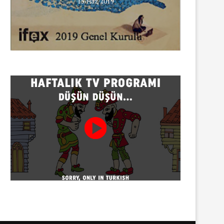
erişim engeli
15/Haz/2019
30/07/2026
Gazeteci Sema Bingöl ve 24 
hakkında soruşturma
30/07/2026