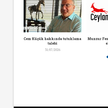
16/Nis/2018
19/Mar/2018
aylaşan
Cem Küçük hakkında tutuklama
Munzur Fest
ra ceza
talebi
e
31/07/2026