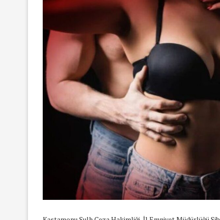
Kastamonu Sulh Ceza Hakimliği, İl Emniyet Müdürlüğü Si