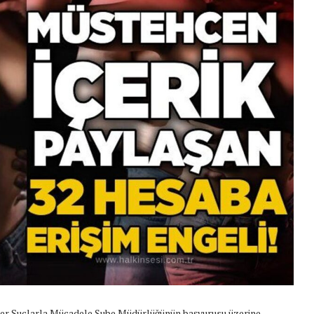
ber Suçlarla Mücadele Şube Müdürlüğünün başvurusu üzerine