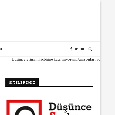
SH
Düşüncelerinizin hiçbirine katılmıyorum. Ama onları açıkça ifade edebil
SİTELERİMİZ