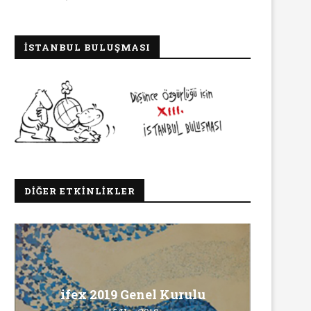
İSTANBUL BULUŞMASI
DIĞER ETKINLIKLER
Ma
ifex 2019 Genel Kurulu
INNEWS’in Türkçe X hesabına
Ö