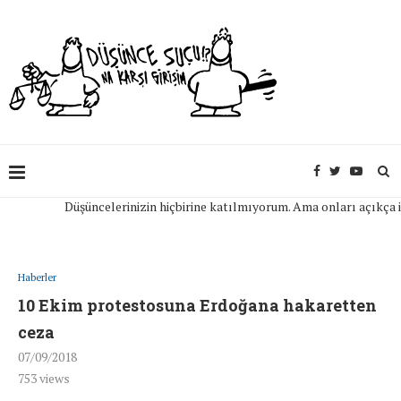
Düşüncelerinizin hiçbirine katılmıyorum. Ama onları açıkça ifade
Haberler
10 Ekim protestosuna Erdoğana hakaretten
ceza
07/09/2018
753
views