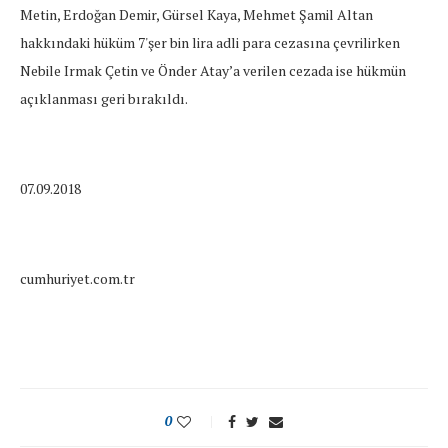
Metin, Erdoğan Demir, Gürsel Kaya, Mehmet Şamil Altan
hakkındaki hüküm 7'şer bin lira adli para cezasına çevrilirken
Nebile Irmak Çetin ve Önder Atay’a verilen cezada ise hükmün
açıklanması geri bırakıldı.
07.09.2018
cumhuriyet.com.tr
0