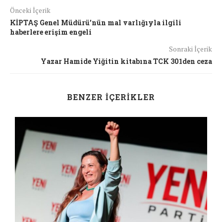
Önceki İçerik
KİPTAŞ Genel Müdürü’nün mal varlığıyla ilgili
haberlere erişim engeli
Sonraki İçerik
Yazar Hamide Yiğitin kitabına TCK 301den ceza
BENZER İÇERIKLER