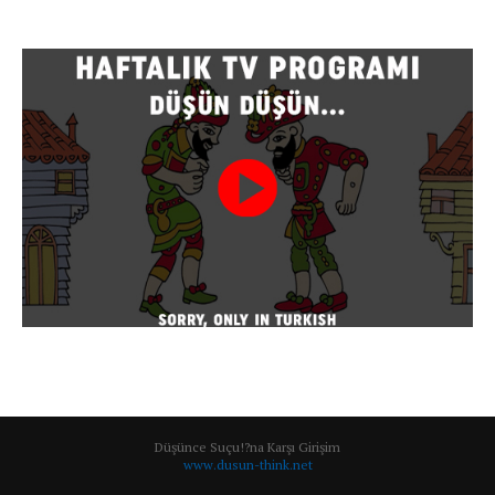
Düşünce Suçu!?na Karşı Girişim
www.dusun-think.net