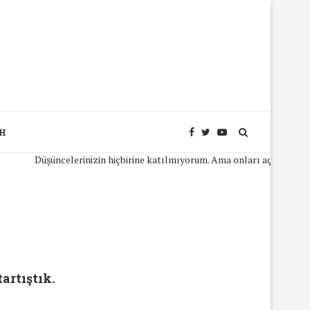
SH
Düşüncelerinizin hiçbirine katılmıyorum. Ama onları açıkça ifade ede
artıştık.