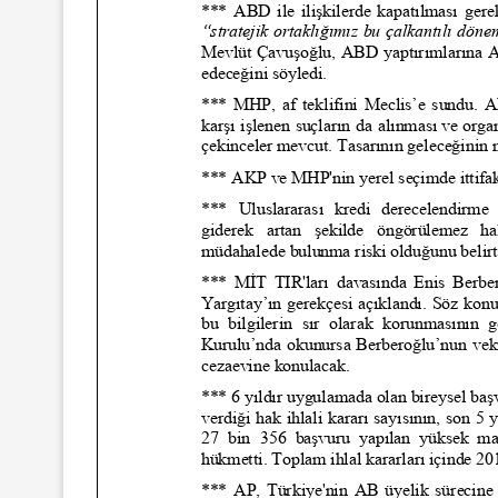
yında Yaş Ayrımcılığı
Mart Ayında Nefre
Konuştuk
Konuştu