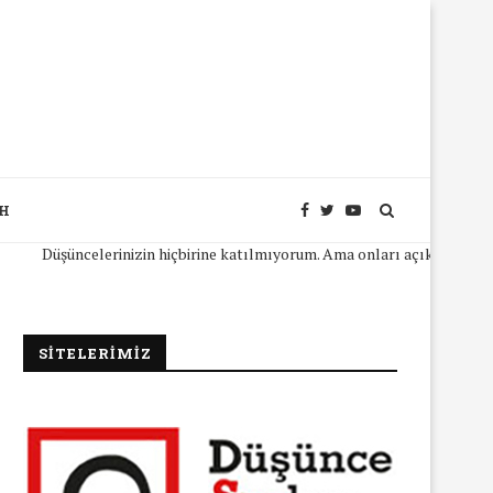
SH
Düşüncelerinizin hiçbirine katılmıyorum. Ama onları açıkça ifade edebil
SİTELERİMİZ