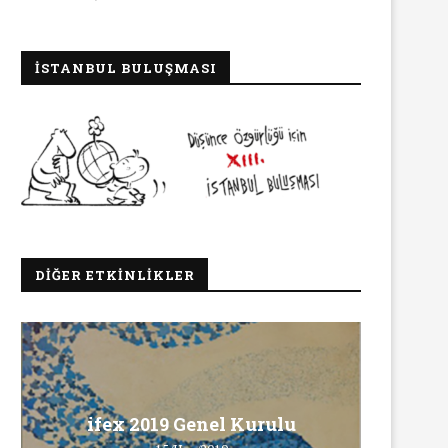
İSTANBUL BULUŞMASI
DIĞER ETKINLIKLER
Ma
ifex 2019 Genel Kurulu
Ö