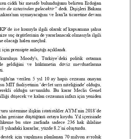
t Söylemi
Şubat Ayında Çatışma Çözümü
k
Konuştuk