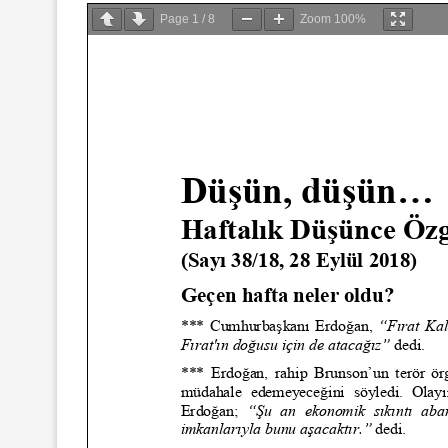
Page
1
/
8
Zoom
100%