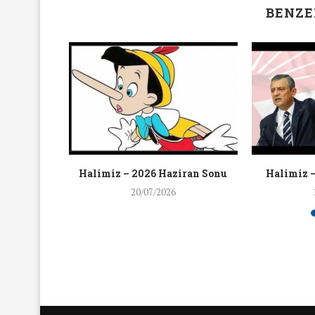
BENZE
zgürlüğü
Halimiz – 2026 Haziran Sonu
Halimiz 
0 Eylül...
20/07/2026