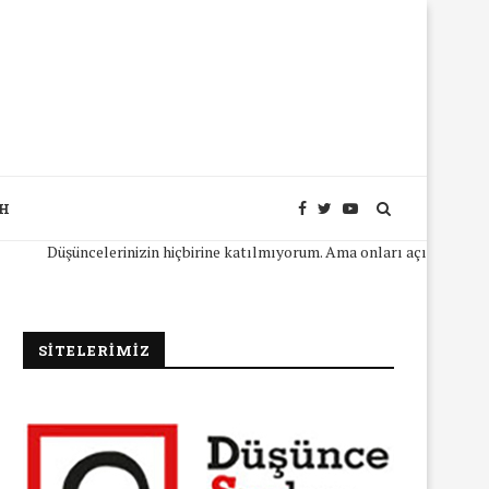
SH
Düşüncelerinizin hiçbirine katılmıyorum. Ama onları açıkça ifade edebi
SİTELERİMİZ