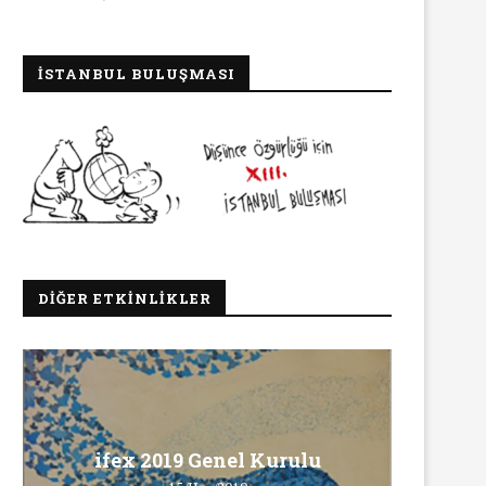
İSTANBUL BULUŞMASI
DIĞER ETKINLIKLER
Ma
ifex 2019 Genel Kurulu
Ö