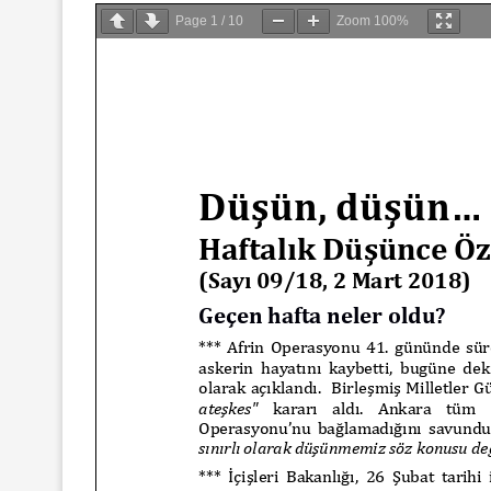
Page
1
/
10
Zoom
100%