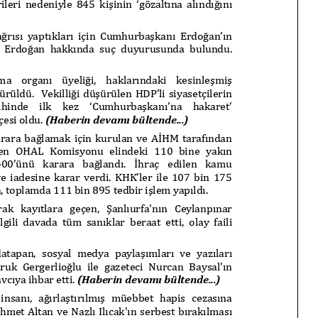
t Söylemi
Şubat Ayında Çatışma Çözümü
k
Konuştuk