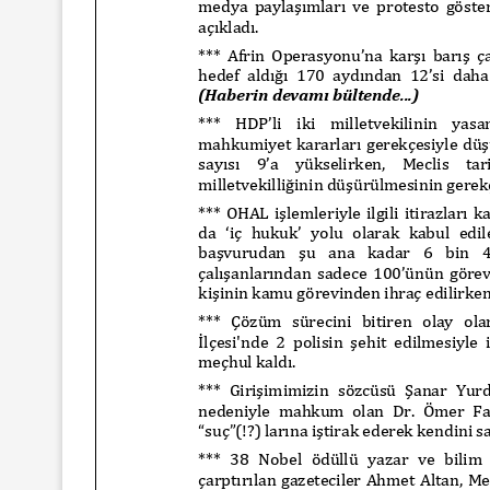
yında Yaş Ayrımcılığı
Mart Ayında Nefre
Konuştuk
Konuştu