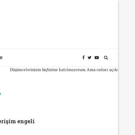
SH
elerinizin hiçbirine katılmıyorum. Ama onları açıkça ifade edebilmeniz 
"
erişim engeli