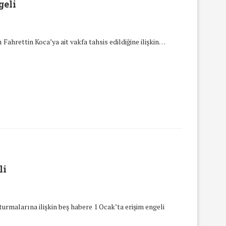
geli
Fahrettin Koca’ya ait vakfa tahsis edildiğine ilişkin…
li
urmalarına ilişkin beş habere 1 Ocak’ta erişim engeli