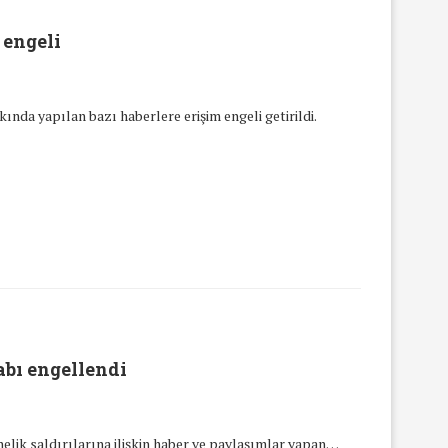
 engeli
ında yapılan bazı haberlere erişim engeli getirildi.
abı engellendi
elik saldırılarına ilişkin haber ve paylaşımlar yapan…