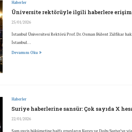
Haberler
Üniversite rektörüyle ilgili haberlere erişim
25/01/2026
İstanbul Üniversitesi Rektörü Prof. Dr. Osman Bülent Zülfikar hakk
İstanbul…
Devamını Oku
Haberler
Suriye haberlerine sansür: Çok sayıda X hes
22/01/2026
Şam geçiş hükümetine bağlı grupların Kuzey ve Doğu Suriye’ye yön